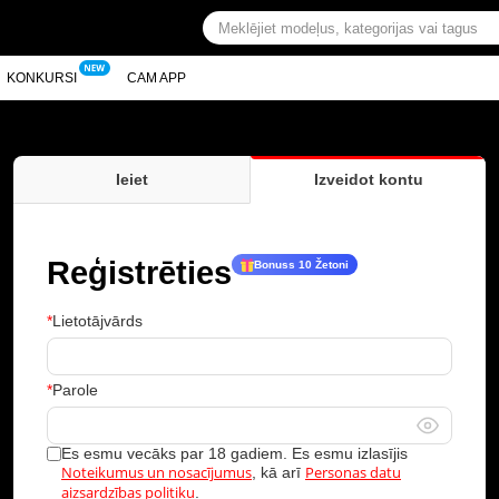
KONKURSI
CAM APP
Ieiet
Izveidot kontu
Reģistrēties
Bonuss 10 Žetoni
Lietotājvārds
Parole
Es esmu vecāks par 18 gadiem. Es esmu izlasījis
Noteikumus un nosacījumus
Personas datu
, kā arī
aizsardzības politiku
.