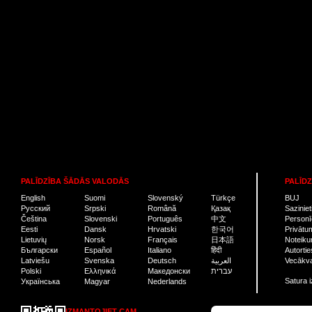
PALĪDZĪBA ŠĀDĀS VALODĀS
PALĪDZ
English
Suomi
Slovenský
Türkçe
BUJ
Русский
Srpski
Română
Қазақ
Sazinie
Čeština
Slovenski
Português
中文
Personī
Eesti
Dansk
Hrvatski
한국어
Privātum
Lietuvių
Norsk
Français
日本語
Noteiku
Български
Español
Italiano
हिंदी
Autortie
Latviešu
Svenska
Deutsch
العربية
Vecākva
Polski
Ελληνικά
Македонски
עברית
Satura 
Українська
Magyar
Nederlands
IZMANTOJIET CAM