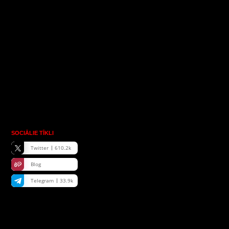
SOCIĀLIE TĪKLI
Twitter
610.2k
Blog
Telegram
33.9k