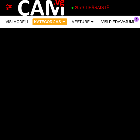
2079 TIEŠSAISTĒ
VISI MODEĻI
KATEGORIJAS
VĒSTURE
VISI PIEDĀVĀJUMI