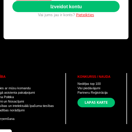
Izveidot kontu
Pieteikties
Vai jums jau ir konts?
ĪBA
KONKURSS / NAUDA
Nedēļas top
100
ties ar mūsu komandu
Visi piedāvājumi
gā asistenta pakalpojumi
Partneru Reģistrācija
a Politika
mi un Nosacījumi
LAPAS KARTE
sības un intelektuālā īpašuma tiesības
dības norādījumi
izņemšana